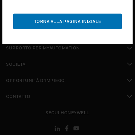
toggle view
ASSISTENZA
TORNA ALLA PAGINA INIZIALE
toggle view
DOVE ACQUISTARE
toggle view
SUPPORTO PER MYAUTOMATION
toggle view
SOCIETÀ
toggle view
OPPORTUNITÀ D’IMPIEGO
toggle view
CONTATTO
toggle view
SEGUI HONEYWELL