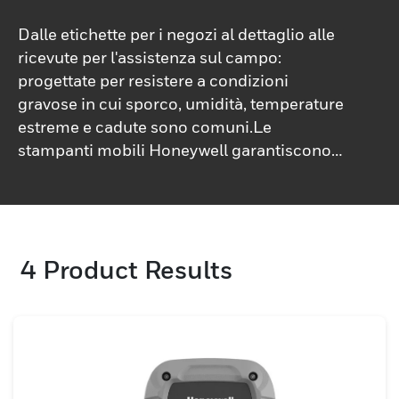
Dalle etichette per i negozi al dettaglio alle
ricevute per l'assistenza sul campo:
progettate per resistere a condizioni
gravose in cui sporco, umidità, temperature
estreme e cadute sono comuni.Le
stampanti mobili Honeywell garantiscono
una stampa di ricevute ed etichette robusta
e affidabile, in qualsiasi momento e
ovunque tu ne abbia bisogno. La nostra
ampia selezione di stampanti portatili a
4
Product Results
basso consumo energetico e con batteria a
lunga durata è progettata per resistere a
condizioni ambientali difficili in cui sporco,
umidità, temperature estreme e cadute
sono comuni.