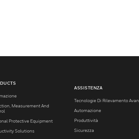
DUCTS
ASSISTENZA
mazione
Tecnologie Di Rilevamento Ava
ction, Measurement And
Automazione
rol
Produttività
onal Protective Equipment
Sicurezza
ctivity Solutions