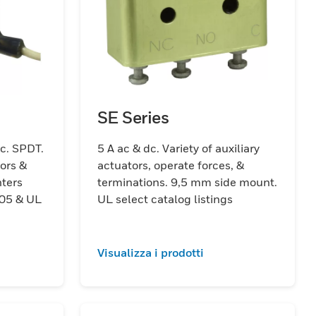
SE Series
dc. SPDT.
5 A ac & dc. Variety of auxiliary
tors &
actuators, operate forces, &
nters
terminations. 9,5 mm side mount.
05 & UL
UL select catalog listings
Visualizza i prodotti