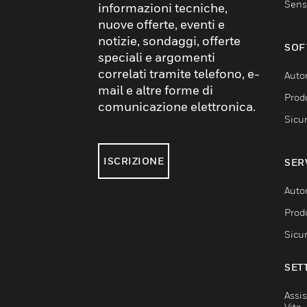
Sens
informazioni tecniche,
nuove offerte, eventi e
notizie, sondaggi, offerte
SOF
speciali e argomenti
correlati tramite telefono, e-
Auto
mail e altre forme di
Produ
comunicazione elettronica.
Sicu
ISCRIZIONE
SER
Auto
Produ
Sicu
SET
Assis
Vita