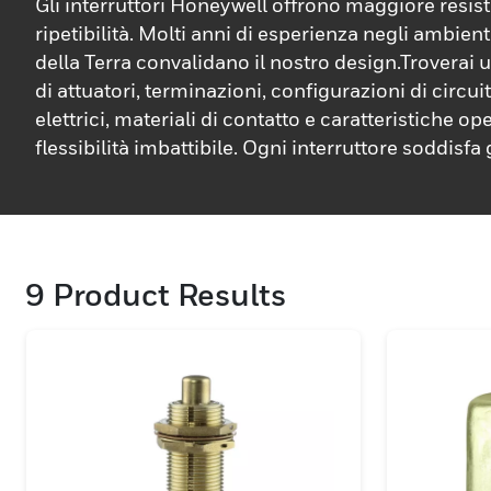
Gli interruttori Honeywell offrono maggiore resis
ripetibilità. Molti anni di esperienza negli ambient
della Terra convalidano il nostro design.Troverai 
di attuatori, terminazioni, configurazioni di circuiti
elettrici, materiali di contatto e caratteristiche op
flessibilità imbattibile. Ogni interruttore soddisfa
militari e/o l'approvazione statunitense, europea 
globale.
9
Product Results