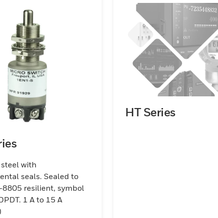
HT Series
ies
 steel with
ntal seals. Sealed to
8805 resilient, symbol
DPDT. 1 A to 15 A
)