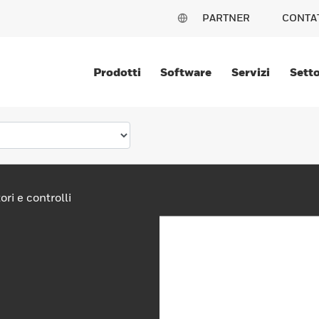
PARTNER
CONTA
Prodotti
Software
Servizi
Setto
ori e controlli