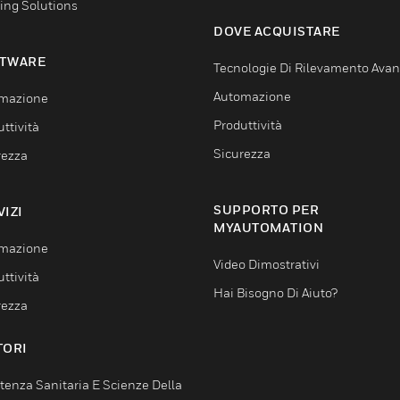
ing Solutions
DOVE ACQUISTARE
TWARE
Tecnologie Di Rilevamento Ava
Automazione
mazione
Produttività
ttività
Sicurezza
rezza
SUPPORTO PER
VIZI
MYAUTOMATION
mazione
Video Dimostrativi
ttività
Hai Bisogno Di Aiuto?
rezza
TORI
tenza Sanitaria E Scienze Della