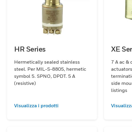
HR Series
XE Ser
Hermetically sealed stainless
7 A ac & d
steel. Per MIL-S-8805, hermetic
actuators
symbol 5. SPNO, DPDT. 5 A
terminat
(resistive)
side mou
listings
Visualizza i prodotti
Visualizz