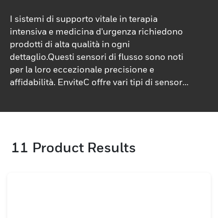
I sistemi di supporto vitale in terapia
intensiva e medicina d'urgenza richiedono
prodotti di alta qualità in ogni
dettaglio.Questi sensori di flusso sono noti
per la loro eccezionale precisione e
affidabilità. EnviteC offre vari tipi di sensori
di flusso a filo caldo (amperometrici), di
pressione differenziale e a semiconduttore
(chip).
11
Product Results