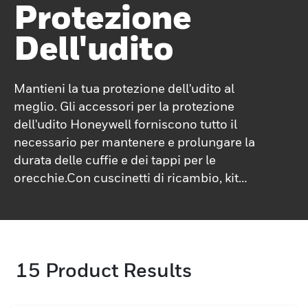
Protezione
Dell'udito
Mantieni la tua protezione dell'udito al
meglio. Gli accessori per la protezione
dell'udito Honeywell forniscono tutto il
necessario per mantenere e prolungare la
durata delle cuffie e dei tappi per le
orecchie.Con cuscinetti di ricambio, kit
igienici e fasce regolabili, questi accessori
garantiscono che la protezione dell'udito
rimanga comoda ed efficace. Progettati per
ambienti industriali rumorosi, gli accessori
15
Product Results
Honeywell ti aiutano a personalizzare la tua
protezione mantenendo le tue
apparecchiature come nuove.