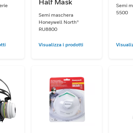
Half Mask
erie
Semi m
5500
Semi maschera
Honeywell North®
RU8800
tti
Visualizza i prodotti
Visuali