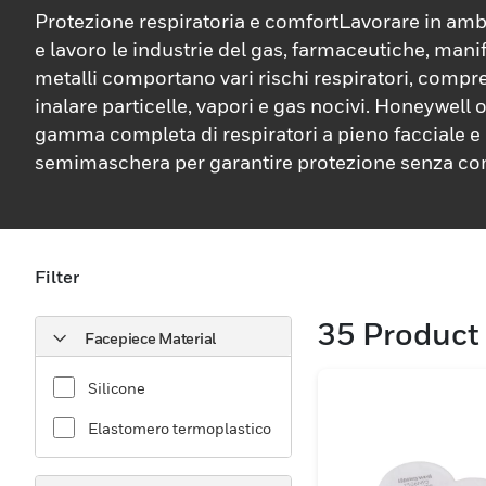
Protezione respiratoria e comfortLavorare in ambi
e lavoro le industrie del gas, farmaceutiche, manif
metalli comportano vari rischi respiratori, compres
inalare particelle, vapori e gas nocivi. Honeywell 
gamma completa di respiratori a pieno facciale e
semimaschera per garantire protezione senza c
comfort e vestibilità.Con una comprovata esperie
protezione dei lavoratori dai rischi respiratori da 
una profonda comprensione delle esigenze dei lav
Honeywell ha creato respiratori purificatori d'ari
Filter
ridefiniscono il concetto di sicurezza, efficienza e
35
Product 
respiratori con maschera facciale Honeywell off
Facepiece Material
eccezionale, vestibilità perfetta e compatibilità 
gamma di dispositivi di protezione individuale (DPI
Silicone
che i lavoratori siano completamente protetti dai r
Elastomero termoplastico
Inoltre, il design confortevole garantisce che i lavo
concentrino su ciò che è essenziale: essere produt