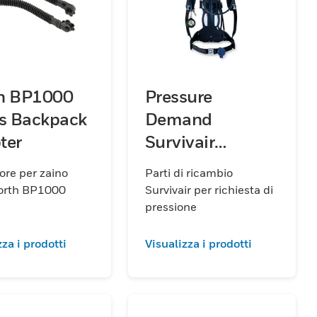
h BP1000
Pressure
es Backpack
Demand
ter
Survivair
Replacement
ore per zaino
Parti di ricambio
Parts
North BP1000
Survivair per richiesta di
pressione
zza i prodotti
Visualizza i prodotti