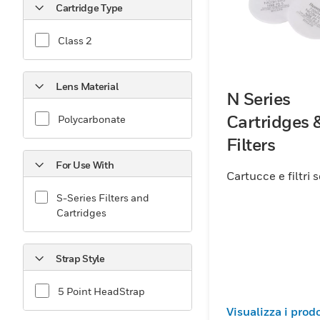
Cartridge Type
tua esperienza di sicurezza con i respiratori purifi
Honeywell e beneficia di protezione, comfort e pra
Class 2
eccellenti per un uso prolungato.
Lens Material
N Series
Cartridges 
Polycarbonate
Filters
For Use With
Cartucce e filtri 
S-Series Filters and
Cartridges
Strap Style
5 Point HeadStrap
Visualizza i prodo