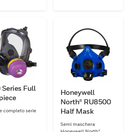
ico. Facile da
e e smontare per
 e manutenzione.
Series Full
Honeywell
piece
North® RU8500
Half Mask
e completo serie
Semi maschera
Honeywell North®