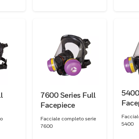
panoram
montar
pulizia
5400 
l
7600 Series Full
Face
Facepiece
Faccial
to
Facciale completo serie
5400
7600