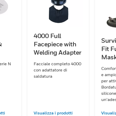
catori d'aria
ticità
4000 Full
Survi
&
Facepiece with
Fit F
Welding Adapter
Mas
serie N
Facciale completo 4000
Comfort
con adattatore di
e ampio
saldatura
per att
Bordatu
silicon
un’ades
Ampio 
grazie 
tti
Visualizza i prodotti
Visuali