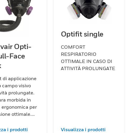
Optifit single
vair Opti-
COMFORT
RESPIRATORIO
ull-Face
OTTIMALE IN CASO DI
k
ATTIVITÀ PROLUNGATE
 di applicazione
 campo visivo
ività prolungate.
ra morbida in
e ergonomica per
ione ottimale.
campo visivo
allo schermo
zza i prodotti
Visualizza i prodotti