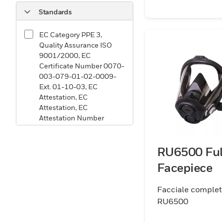
Standards
EC Category PPE 3,
Quality Assurance ISO
9001/2000, EC
Certificate Number 0070-
003-079-01-02-0009-
Ext. 01-10-03, EC
Attestation, EC
Attestation, EC
Attestation Number
0070-003-079-01-02-
0009-Ext. 01-10-03
RU6500 Ful
Facepiece
Facciale comple
RU6500