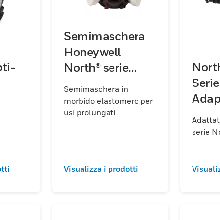
Semimaschera
Honeywell
ti-
Nort
North® serie
Seri
HM500
Semimaschera in
Adap
morbido elastomero per
usi prolungati
Adattat
serie 
tti
Visualizza i prodotti
Visuali