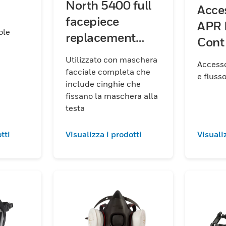
North 5400 full
Acces
facepiece
APR 
ole
replacement
Cont
part
Utilizzato con maschera
Access
facciale completa che
e fluss
include cinghie che
fissano la maschera alla
testa
tti
Visualizza i prodotti
Visuali