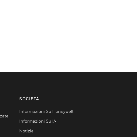
SOCIETÀ
Informazioni Su Honeywell
nzate
Informazioni Su IA
Notizie