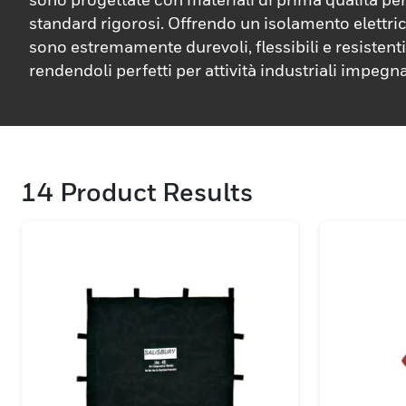
standard rigorosi. Offrendo un isolamento elettri
sono estremamente durevoli, flessibili e resistenti 
rendendoli perfetti per attività industriali impegn
coperte forniscono una protezione avanzata per i 
che lavorano nella manutenzione elettrica, nell'edi
servizi pubblici.
14
Product Results