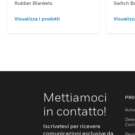
Rubber Blankets
Switch B
Visualizza i prodotti
Visualizz
Mettiamoci
PRO
in contatto!
Auto
Dete
Cont
Iscrivetevi per ricevere
comunicazioni esclusive da
Pers