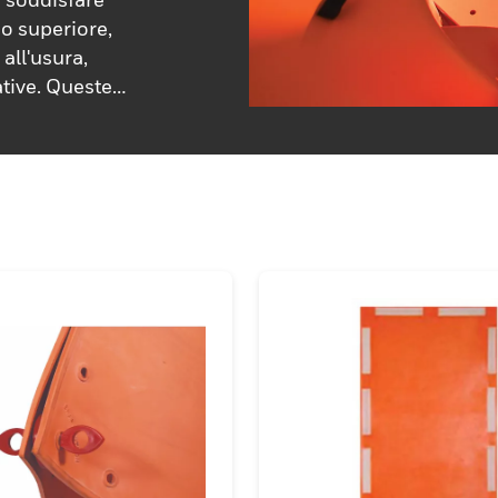
co superiore,
all'usura,
ative. Queste
professionisti
lizia o nei