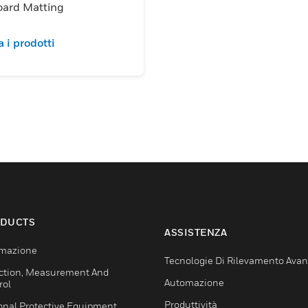
oard Matting
a i prodotti
DUCTS
ASSISTENZA
mazione
Tecnologie Di Rilevamento Ava
ction, Measurement And
Automazione
rol
Produttività
onal Protective Equipment