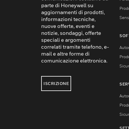
parte di Honeywell su
Produ
aggiornamenti di prodotti,
Sens
informazioni tecniche,
nuove offerte, eventi e
notizie, sondaggi, offerte
SOF
speciali e argomenti
correlati tramite telefono, e-
Auto
mail e altre forme di
Produ
comunicazione elettronica.
Sicu
ISCRIZIONE
SER
Auto
Produ
Sicu
SET