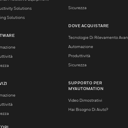
Sicurezza
ctivity Solutions
ing Solutions
DOVE ACQUISTARE
TWARE
Tecnologie Di Rilevamento Ava
Automazione
mazione
Produttività
ttività
Sicurezza
rezza
SUPPORTO PER
VIZI
MYAUTOMATION
mazione
Video Dimostrativi
ttività
Hai Bisogno Di Aiuto?
rezza
TORI