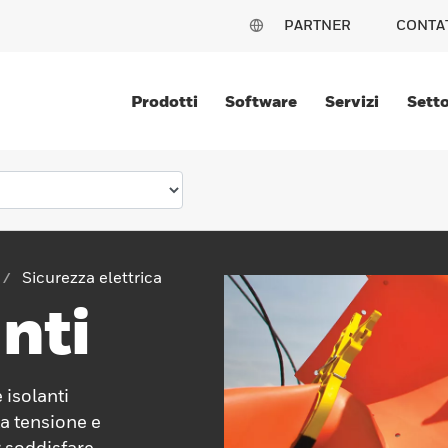
PARTNER
CONTA
Prodotti
Software
Servizi
Setto
Sicurezza elettrica
nti
isolanti
ta tensione e
r soddisfare