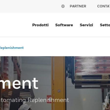
PARTNER
CONTA
Prodotti
Software
Servizi
Setto
Replenishment
hment
Automating Replenishment