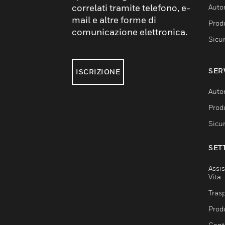
correlati tramite telefono, e-
Auto
mail e altre forme di
Produ
comunicazione elettronica.
Sicu
SER
ISCRIZIONE
Auto
Produ
Sicu
SET
Assis
Vita
Trasp
Prod
Centr