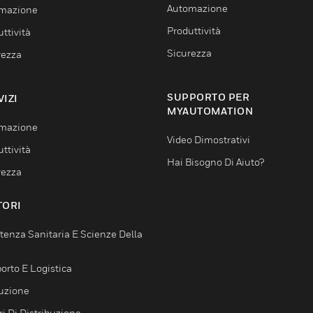
Automazione
mazione
Produttività
ttività
Sicurezza
rezza
SUPPORTO PER
VIZI
MYAUTOMATION
mazione
Video Dimostrativi
ttività
Hai Bisogno Di Aiuto?
rezza
TORI
tenza Sanitaria E Scienze Della
orto E Logistica
uzione
i Di Distribuzione