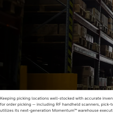
Keeping picking locations well-stocked with accurate invent
for order picking — including RF handheld scanners, pick-t
utilizes its next-generation Momentum™ warehouse execution