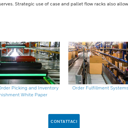
eserves. Strategic use of case and pallet flow racks also all
rder Picking and Inventory
Order Fulfillment System
nishment White Paper
CONTATTACI