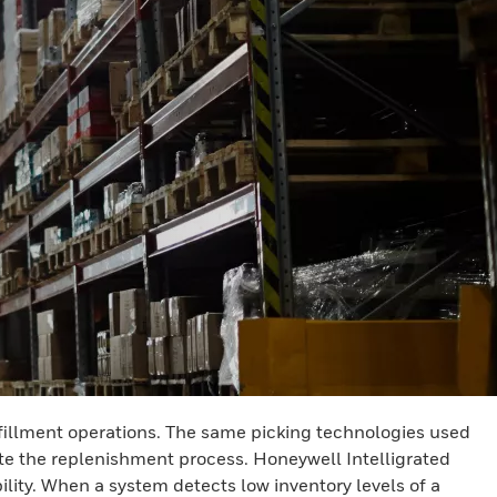
ulfillment operations. The same picking technologies used
te the replenishment process. Honeywell Intelligrated
ity. When a system detects low inventory levels of a