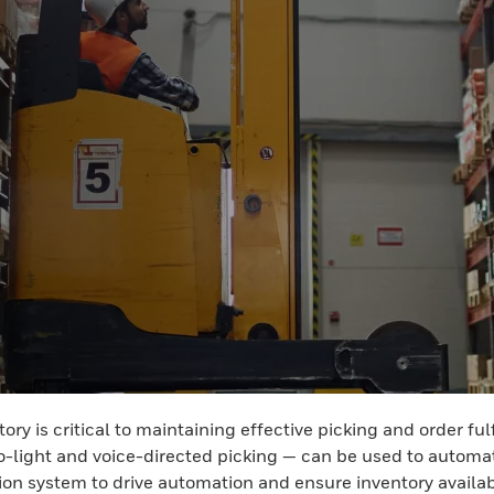
ory is critical to maintaining effective picking and order f
o-light and voice-directed picking — can be used to automa
 system to drive automation and ensure inventory availabil