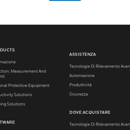
DUCTS
ASSISTENZA
mazione
Tecnologie Di Rilevamento Ava
ction, Measurement And
Automazione
rol
Produttività
onal Protective Equipment
Sicurezza
ctivity Solutions
ing Solutions
DOVE ACQUISTARE
TWARE
Tecnologie Di Rilevamento Ava