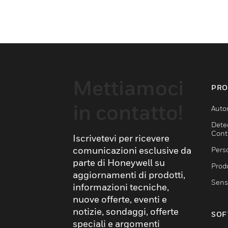
Mettiamoci
PRO
in contatto!
Auto
Dete
Cont
Iscrivetevi per ricevere
comunicazioni esclusive da
Pers
parte di Honeywell su
Produ
aggiornamenti di prodotti,
Sens
informazioni tecniche,
nuove offerte, eventi e
notizie, sondaggi, offerte
SOF
speciali e argomenti