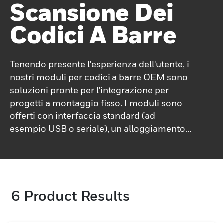
Scansione Dei
Codici A Barre
Tenendo presente l'esperienza dell'utente, i
nostri moduli per codici a barre OEM sono
soluzioni pronte per l'integrazione per
progetti a montaggio fisso. I moduli sono
offerti con interfaccia standard (ad
esempio USB o seriale), un alloggiamento e
una finestra di uscita, che ne garantiscono
l'integrazione nel progetto. Honeywell offre
un'ampia gamma di moduli, realizzati
appositamente per supportare diversi
6
Product Results
requisiti applicativi, tra cui pagamenti,
assistenza sanitaria, vendita al dettaglio,
chioschi self-service, lotterie, controllo