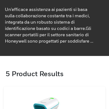
Un'efficace assistenza ai pazienti si basa
sulla collaborazione costante tra i medici,
integrata da un robusto sistema di
identificazione basato su codici a barre.Gli
scanner portatili per il settore sanitario di
Honeywell sono progettati per soddisfare i
requisiti specifici dei codici a barre in ogni
reparto dell'ospedale, dal paziente ricoveri
per cure al letto del paziente e operazioni
farmaceutiche.I nostri scanner ad alte
5
Product Results
prestazioni eccellono in attività cruciali a
prova di errore come l'identificazione del
paziente, la somministrazione di farmaci e
la raccolta di campioni. Grazie alla capacità
di leggere codici a barre danneggiati o di
scarsa qualità, gli scanner Honeywell