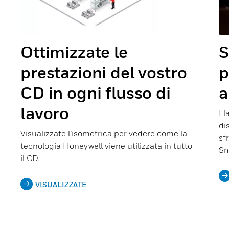
Ottimizzate le
S
prestazioni del vostro
p
CD in ogni flusso di
a
lavoro
I 
di
Visualizzate l’isometrica per vedere come la
sf
tecnologia Honeywell viene utilizzata in tutto
Sm
il CD.
VISUALIZZATE