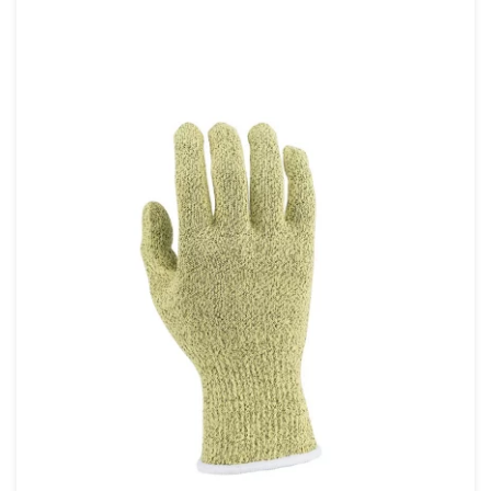
È anche importante considerare
caratteristiche come destrezza, assenza di
silicone, rivestimento in PU o nitrile a
seconda delle necessità. Noi di Honeywell
forniamo una gamma di livelli di resistenza
al taglio da A/A1 a F/A9 con livelli di calibro
che vanno da 10 a 18 gg. Disponiamo di un
team di esperti di sicurezza che può aiutarti
a rispondere alle tue domande sulla scelta
dei guanti antitaglio.