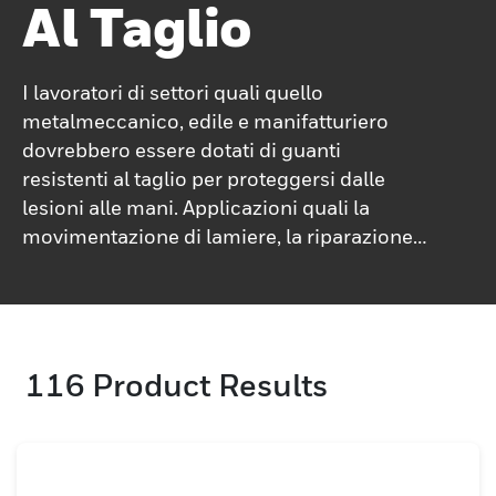
Al Taglio
I lavoratori di settori quali quello
metalmeccanico, edile e manifatturiero
dovrebbero essere dotati di guanti
resistenti al taglio per proteggersi dalle
lesioni alle mani. Applicazioni quali la
movimentazione di lamiere, la riparazione
di vetri e la sostituzione di pannelli della
carrozzeria possono provocare abrasioni e
forature. Ecco perché i lavoratori devono
essere dotati del livello corretto di guanti da
116
Product Results
lavoro resistenti al taglio per le loro attività
lavorative specifiche.Quando si scelgono
guanti resistenti alla perforazione, è
importante selezionare il livello corretto di
resistenza al taglio in base all'applicazione .