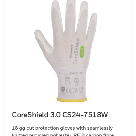
CoreShield 3.0 CS24-7518W
18 gg cut protection gloves with seamlessly
knitted recycled polyester, PE & carbon fibre