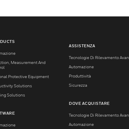
DUCTS
ASSISTENZA
mazione
Tecnologie Di Rilevamento Ava
ction, Measurement And
Automazione
rol
Produttività
onal Protective Equipment
Sicurezza
ctivity Solutions
ing Solutions
DOVE ACQUISTARE
TWARE
Tecnologie Di Rilevamento Ava
Automazione
mazione