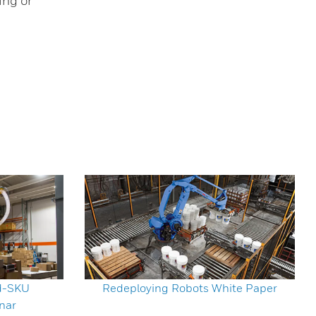
ing or
d-SKU
Redeploying Robots White Paper
nar