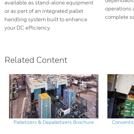
dependabili
available as stand-alone equipment
operations 
or as part of an integrated pallet
complete so
handling system built to enhance
your DC efficiency.
Related Content
Palletizers & Depalletizers Brochure
Conventio