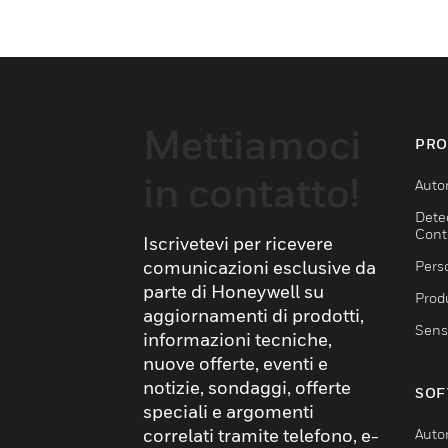
Mettiamoci
PRO
in contatto!
Auto
Dete
Cont
Iscrivetevi per ricevere
comunicazioni esclusive da
Pers
parte di Honeywell su
Produ
aggiornamenti di prodotti,
Sens
informazioni tecniche,
nuove offerte, eventi e
notizie, sondaggi, offerte
SOF
speciali e argomenti
correlati tramite telefono, e-
Auto