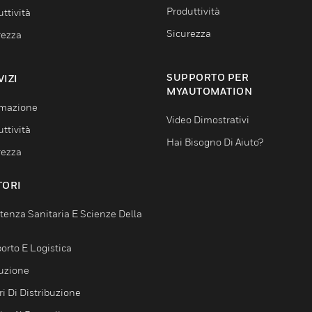
Produttività
ttività
Sicurezza
rezza
SUPPORTO PER
VIZI
MYAUTOMATION
mazione
Video Dimostrativi
ttività
Hai Bisogno Di Aiuto?
rezza
TORI
tenza Sanitaria E Scienze Della
orto E Logistica
uzione
i Di Distribuzione