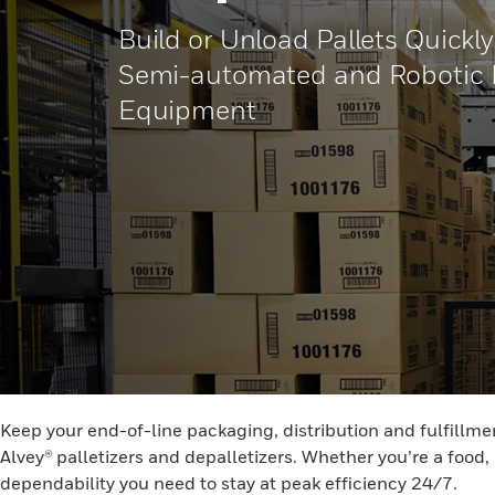
Build or Unload Pallets Quickl
Semi-automated and Robotic Pa
Equipment
Keep your end-of-line packaging, distribution and fulfillm
Alvey® palletizers and depalletizers. Whether you’re a food
dependability you need to stay at peak efficiency 24/7.