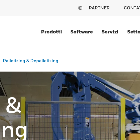
PARTNER
CONTA
Prodotti
Software
Servizi
Setto
Palletizing & Depalletizing
g &
ing