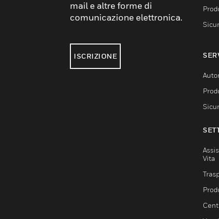
mail e altre forme di
Produ
comunicazione elettronica.
Sicu
SER
ISCRIZIONE
Auto
Produ
Sicu
SET
Assis
Vita
Trasp
Prod
Centr