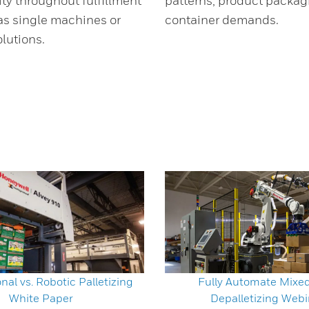
ty throughout fulfillment
patterns, product packag
as single machines or
container demands.
lutions.
nal vs. Robotic Palletizing
Fully Automate Mixe
White Paper
Depalletizing Webi