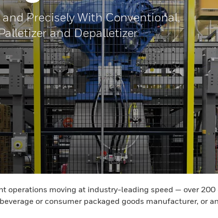
y and Precisely With Conventional,
lletizer and Depalletizer
ent operations moving at industry-leading speed — over 200
, beverage or consumer packaged goods manufacturer, or an om