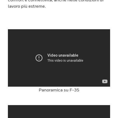
lavoro più estreme.
Panoramica su F-35