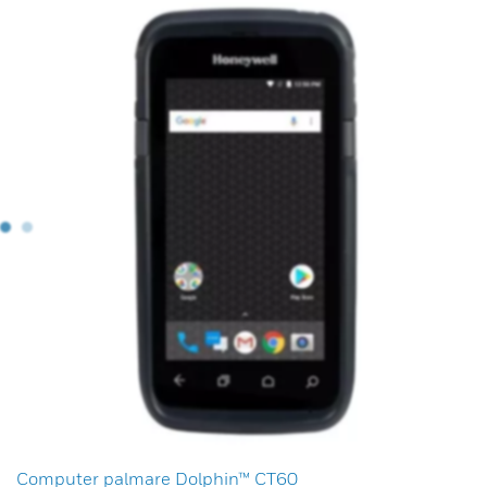
Computer palmare Dolphin™ CT60