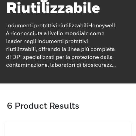
Riutilizzabile
Indumenti protettivi riutilizzabiliHoneywell
è riconosciuta a livello mondiale come
leader negli indumenti protettivi
riutilizzabili, offrendo la linea più completa
di DPI specializzati per la protezione dalla
contaminazione, laboratori di biosicurezza
e ambienti di lavoro più altamente
pericolosi.Gli indumenti protettivi tecnici
riutilizzabili offrono una soluzione di
sicurezza sostenibile ed economicamente
6
Product Results
vantaggiosa per aiutare a mantenere i
lavoratori al sicuro e a proprio agio in
ambienti di lavoro pericolosi e mortali.