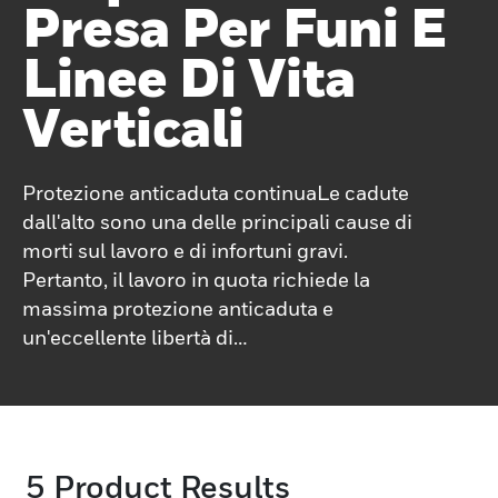
Presa Per Funi E
Linee Di Vita
Verticali
Protezione anticaduta continuaLe cadute
dall'alto sono una delle principali cause di
morti sul lavoro e di infortuni gravi.
Pertanto, il lavoro in quota richiede la
massima protezione anticaduta e
un'eccellente libertà di
movimento.Honeywell offre un portafoglio
di prodotti completo per chiunque lavori in
quota. I dispositivi di presa a fune
consentono di spostare facilmente su e giù
5
Product Results
i sistemi di linee di vita verticali.Inoltre, i