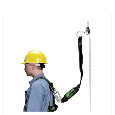
modelli di dispositivi di presa a fune da
trascinamento offrono un funzionamento
completo a mani libere per una maggiore
produttività.Scegli linee di vita verticali
sicure e beneficia di una protezione
anticaduta continua.