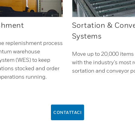
shment
Sortation & Conv
Systems
he replenishment process
ntum warehouse
Move up to 20,000 items 
ystem (WES) to keep
with the industry’s most 
ations stocked and order
sortation and conveyor po
 operations running.
CONTATTACI