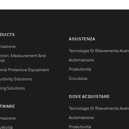
DUCTS
ASSISTENZA
mazione
Tecnologie Di Rilevamento Ava
ction, Measurement And
Automazione
rol
Produttività
onal Protective Equipment
Sicurezza
ctivity Solutions
ing Solutions
DOVE ACQUISTARE
TWARE
Tecnologie Di Rilevamento Ava
Automazione
mazione
Produttività
ttività