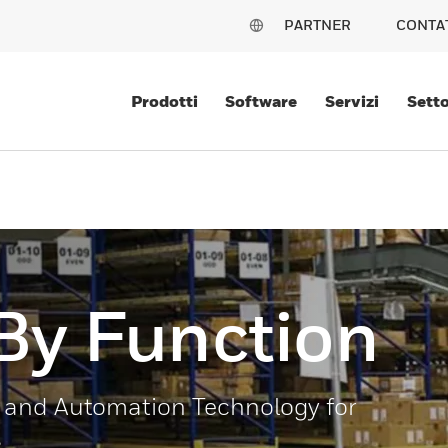
PARTNER
CONTA
Prodotti
Software
Servizi
Setto
By Function
 and Automation Technology for
s