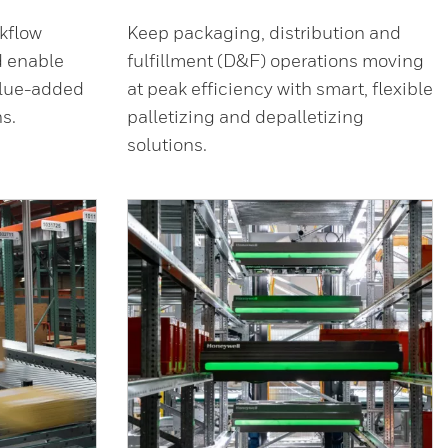
rkflow
Keep packaging, distribution and
d enable
fulfillment (D&F) operations moving
alue-added
at peak efficiency with smart, flexible
s.
palletizing and depalletizing
solutions.