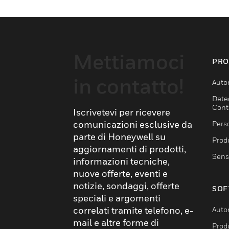
Mettiamoci
PRO
in contatto!
Auto
Dete
Cont
Iscrivetevi per ricevere
comunicazioni esclusive da
Pers
parte di Honeywell su
Produ
aggiornamenti di prodotti,
Sens
informazioni tecniche,
nuove offerte, eventi e
notizie, sondaggi, offerte
SOF
speciali e argomenti
correlati tramite telefono, e-
Auto
mail e altre forme di
Produ