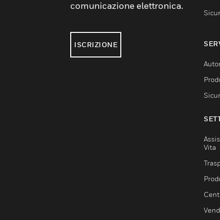
comunicazione elettronica.
Sicu
SER
ISCRIZIONE
Auto
Produ
Sicu
SET
Assis
Vita
Trasp
Prod
Centr
Vendi