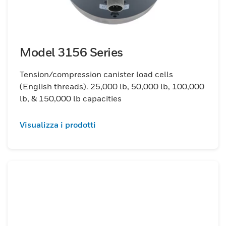
di carico da 50 ga 30.000 libbre e
mantengono una precisione dello 0,15%,
con un'ampia varietà di fattori di forma per
soddisfare diversi requisiti operativi.
Model 3156 Series
Tension/compression canister load cells
(English threads). 25,000 lb, 50,000 lb, 100,000
lb, & 150,000 lb capacities
Visualizza i prodotti