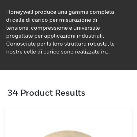
Honeywell produce una gamma completa
di celle di carico per misurazione di
tensione, compressione e universale
progettate per applicazioni industriali.
Conosciute per la loro struttura robusta, le
nostre celle di carico sono realizzate in
acciaio inossidabile per una maggiore
durata e affidabilità, con opzioni aggiuntive
in acciaio al carbonio e alluminio per
esigenze applicative specifiche. Utilizzando
34
Product Results
tecnologie avanzate di semiconduttori e
fogli incollati, le nostre celle di carico sono
in grado di misurare forze che vanno da un
minimo di 25 g fino a 3.000.000 lb. Le celle
di carico Honeywell sono note per fornire
una precisione eccezionale, con