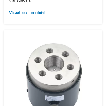
trasferimento e una comunicazione dati
transducers.
senza interruzioni. Per soddisfare le diverse
esigenze, offriamo celle di carico di diverse
Visualizza i prodotti
dimensioni, inclusi modelli miniaturizzati e
subminiaturizzati, insieme a un'ampia
gamma di tipi di connettori, come
collegamenti di cavi sommergibili e
subacquei.Le nostre celle di carico mini e
subminiaturizzate, robuste ed
estremamente precise, sono progettate
specificatamente per l'uso in ambienti
difficili con spazio limitato. Queste celle di
carico sono ideali per applicazioni di
tensione, compressione e
trazione/compressione combinate,
fornendo misurazioni precise in condizioni
ristrette o difficili. Le nostre celle di carico
in miniatura sono disponibili con intervalli