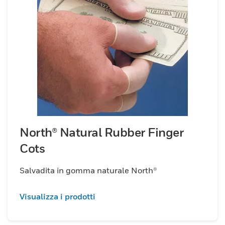
eccezionale durata e sensibilità tattile,
garantendo comfort durante l'uso
prolungato.Qualunque sia il compito, i
copridita Honeywell garantiscono la
precisione di cui hai bisogno e la
protezione su cui fai affidamento.
North® Natural Rubber Finger
Cots
Salvadita in gomma naturale North®
Visualizza i prodotti