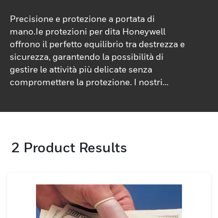
Precisione e protezione a portata di
mano.Ie protezioni per dita Honeywell
offrono il perfetto equilibrio tra destrezza e
sicurezza, garantendo la possibilità di
gestire le attività più delicate senza
compromettere la protezione. I nostri
copridita in nitrile sono progettati per
ambienti che richiedono misure
antistatiche, rendendoli ideali per l'uso
nella produzione elettronica, nei laboratori
2
Product Results
medici e nelle camere bianche. Grazie alla
struttura priva di polvere, mantengono i più
elevati standard di pulizia, riducendo i
rischi di contaminazione. Per le
applicazioni industriali, i copridita in
gomma naturale Honeywell offrono