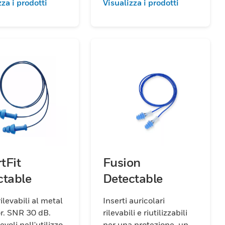
zza i prodotti
Visualizza i prodotti
tFit
Fusion
ctable
Detectable
rilevabili al metal
Inserti auricolari
0 dB.
rilevabili e riutilizzabili
voli nell'utilizzo
per una protezione, un