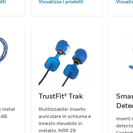
tti
Visualizza i prodotti
Visuali
TrustFit® Trak
Smar
Dete
al metal
Riutilizzabile: Inserto
 35 dB.
auricolare in schiuma a
Inserti 
innesto rilevabile in
detector. SNR 3
metallo. NRR 29
Conforte