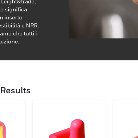
eight&trade;
o significa
n inserto
stibilità e NRR.
amo che tutti i
tezione.
Results