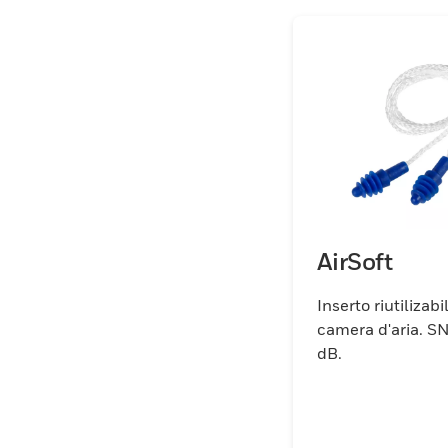
AirSoft
Inserto riutilizab
camera d'aria. SNR 30
dB.