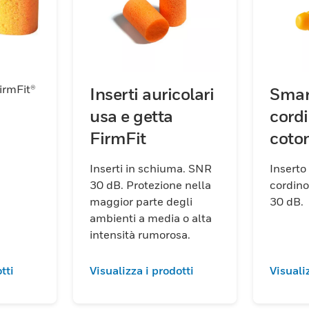
FirmFit®
Inserti auricolari
Smar
usa e getta
cordi
FirmFit
coto
Inserti in schiuma. SNR
Inserto 
30 dB. Protezione nella
cordino 
maggior parte degli
30 dB.
ambienti a media o alta
intensità rumorosa.
tti
Visualizza i prodotti
Visuali