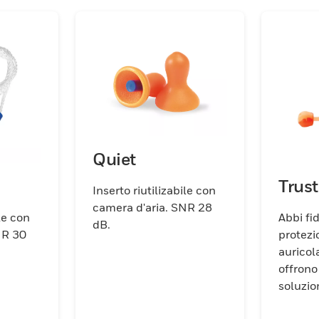
Quiet
Trust
Inserto riutilizabile con
camera d'aria. SNR 28
ile con
Abbi fi
dB.
protezio
auricola
offrono
soluzi