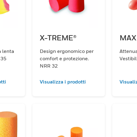
X-TREME®
MAX
Design ergonomico per
Attenu
 35
comfort e protezione.
Vestibi
NRR 32
tti
Visualizza i prodotti
Visuali