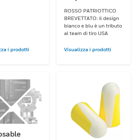
Foam Earplugs
ROSSO PATRIOTTICO
Retail
BREVETTATO: il design
bianco e blu è un tributo
al team di tiro USA
zza i prodotti
Visualizza i prodotti
osable