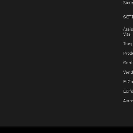
Sicu
SET
Assis
Vita
Trasp
Prod
Centr
Vendi
E-C
Edifi
Aero