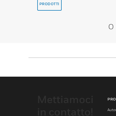
PRODOTTI
O
Mettiamoci
PRO
in contatto!
Auto