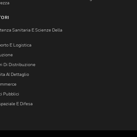
rezza
TORI
tenza Sanitaria E Scienze Della
orto E Logistica
uzione
i Di Distribuzione
ta Al Dettaglio
ommerce
ci Pubblici
spaziale E Difesa