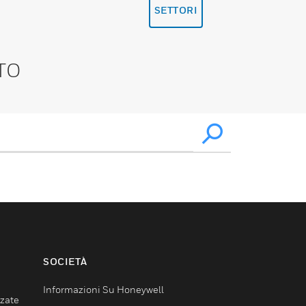
SETTORI
TO
SOCIETÀ
Informazioni Su Honeywell
nzate