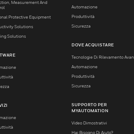
ction, Measurement And
Automazione
rol
Produttività
onal Protective Equipment
Sicurezza
ctivity Solutions
ing Solutions
DOVE ACQUISTARE
TWARE
Tecnologie Di Rilevamento Ava
Automazione
mazione
Produttività
ttività
Sicurezza
rezza
SUPPORTO PER
VIZI
MYAUTOMATION
mazione
Video Dimostrativi
ttività
Hai Bisogno Di Aiuto?