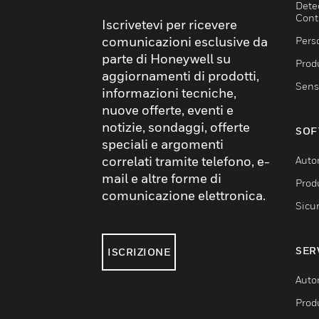
Dete
Cont
Iscrivetevi per ricevere
comunicazioni esclusive da
Pers
parte di Honeywell su
Produ
aggiornamenti di prodotti,
Sens
informazioni tecniche,
nuove offerte, eventi e
notizie, sondaggi, offerte
SOF
speciali e argomenti
correlati tramite telefono, e-
Auto
mail e altre forme di
Produ
comunicazione elettronica.
Sicu
SER
ISCRIZIONE
Auto
Produ