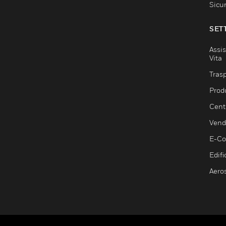
Sicu
SET
Assis
Vita
Trasp
Prod
Centr
Vendi
E-C
Edifi
Aero