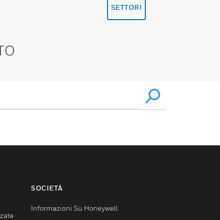
SETTORI
TO
SOCIETÀ
Informazioni Su Honeywell
nzate