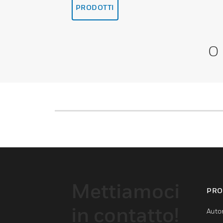
PRODOTTI
O
Mettiamoci
PRO
in contatto!
Auto