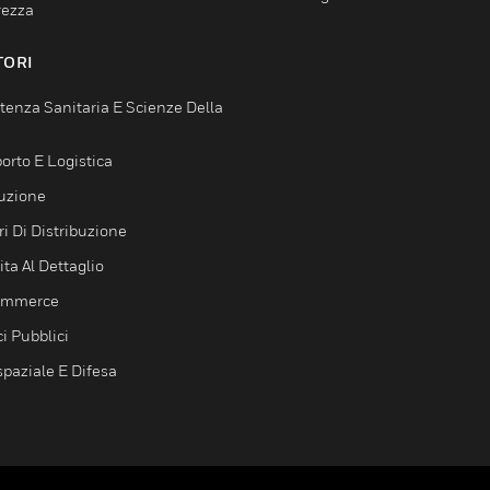
rezza
TORI
tenza Sanitaria E Scienze Della
orto E Logistica
uzione
i Di Distribuzione
ta Al Dettaglio
ommerce
ci Pubblici
spaziale E Difesa