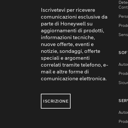
Dete
Cont
Iscrivetevi per ricevere
comunicazioni esclusive da
Pers
parte di Honeywell su
Produ
aggiornamenti di prodotti,
Sens
informazioni tecniche,
nuove offerte, eventi e
notizie, sondaggi, offerte
SOF
speciali e argomenti
correlati tramite telefono, e-
Auto
mail e altre forme di
Produ
comunicazione elettronica.
Sicu
SER
ISCRIZIONE
Auto
Produ