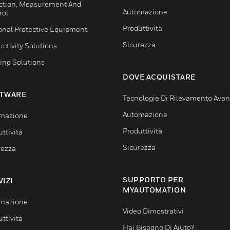
ction, Measurement And
Automazione
rol
Produttività
onal Protective Equipment
Sicurezza
ctivity Solutions
ing Solutions
DOVE ACQUISTARE
TWARE
Tecnologie Di Rilevamento Ava
Automazione
mazione
Produttività
ttività
Sicurezza
rezza
SUPPORTO PER
VIZI
MYAUTOMATION
mazione
Video Dimostrativi
ttività
Hai Bisogno Di Aiuto?