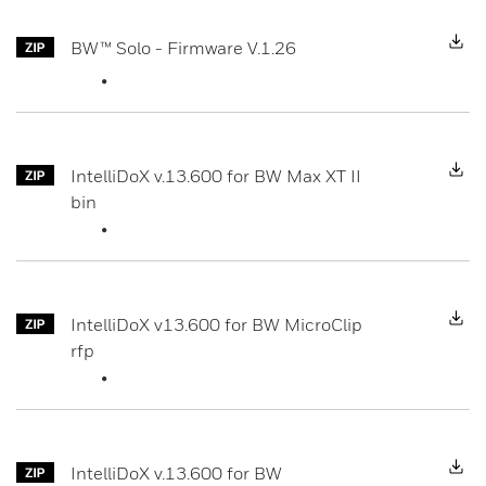
D
BW™ Solo - Firmware V.1.26
D
IntelliDoX v.13.600 for BW Max XT II
bin
D
IntelliDoX v13.600 for BW MicroClip
rfp
D
IntelliDoX v.13.600 for BW