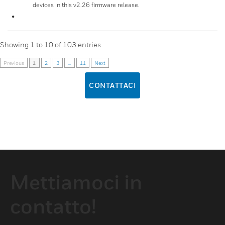
devices in this v2.26 firmware release.
Showing
1
to
10
of
103
entries
Previous
1
2
3
...
11
Next
CONTATTACI
Mettiamoci in
contatto!