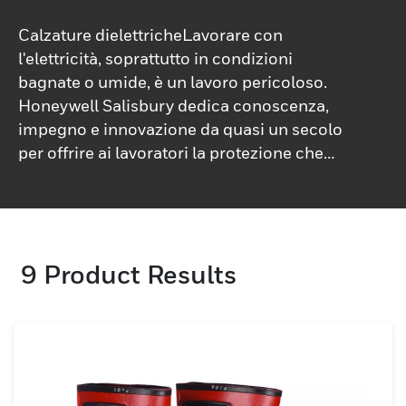
Calzature dielettricheLavorare con
l'elettricità, soprattutto in condizioni
bagnate o umide, è un lavoro pericoloso.
Honeywell Salisbury dedica conoscenza,
impegno e innovazione da quasi un secolo
per offrire ai lavoratori la protezione che
meritano.Scegli tra un'ampia gamma di
stivali dielettrici che forniscono protezione
dall'alta tensione per tutto il turno. Tutti i
nostri stivali da lavoro dielettrici sono stati
9
Product Results
testati e sono conformi ai requisiti di
sicurezza elettrica.