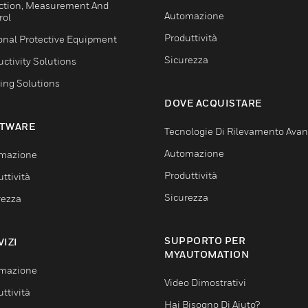
ction, Measurement And
Automazione
rol
Produttività
onal Protective Equipment
Sicurezza
ctivity Solutions
ing Solutions
DOVE ACQUISTARE
TWARE
Tecnologie Di Rilevamento Ava
Automazione
mazione
Produttività
ttività
Sicurezza
rezza
SUPPORTO PER
VIZI
MYAUTOMATION
mazione
Video Dimostrativi
ttività
Hai Bisogno Di Aiuto?