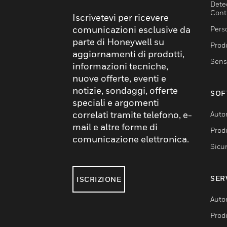
Dete
Cont
Iscrivetevi per ricevere
comunicazioni esclusive da
Pers
parte di Honeywell su
Produ
aggiornamenti di prodotti,
Sens
informazioni tecniche,
nuove offerte, eventi e
notizie, sondaggi, offerte
SOF
speciali e argomenti
correlati tramite telefono, e-
Auto
mail e altre forme di
Produ
comunicazione elettronica.
Sicu
SER
ISCRIZIONE
Auto
Produ