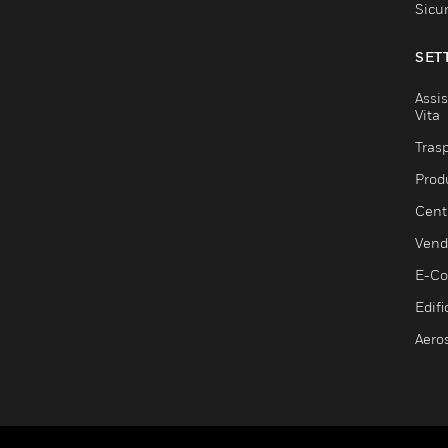
Sicu
SET
Assis
Vita
Trasp
Prod
Centr
Vendi
E-C
Edifi
Aero