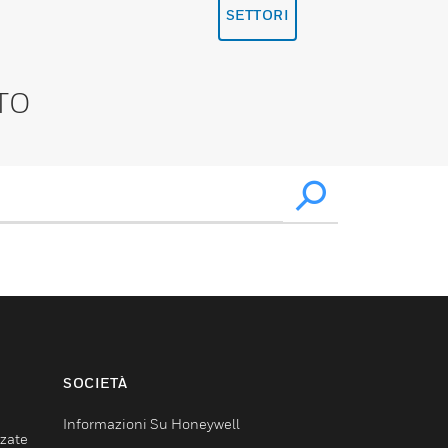
SETTORI
TO
SOCIETÀ
Informazioni Su Honeywell
nzate