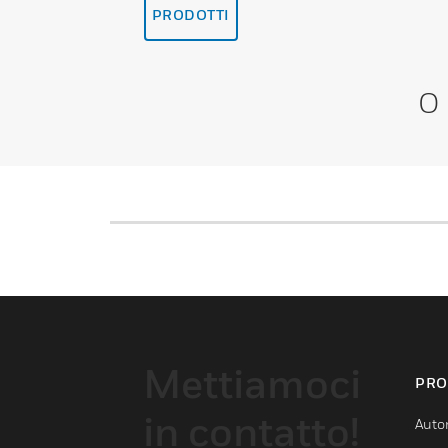
PRODOTTI
O
Mettiamoci
PRO
in contatto!
Auto