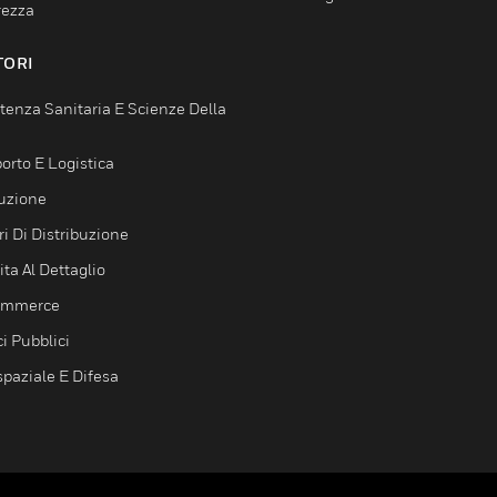
rezza
TORI
tenza Sanitaria E Scienze Della
orto E Logistica
uzione
i Di Distribuzione
ta Al Dettaglio
ommerce
ci Pubblici
spaziale E Difesa