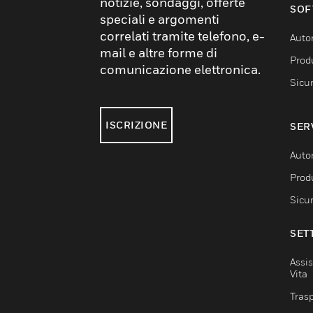
notizie, sondaggi, offerte
SOF
speciali e argomenti
correlati tramite telefono, e-
Auto
mail e altre forme di
Produ
comunicazione elettronica.
Sicu
ISCRIZIONE
SER
Auto
Produ
Sicu
SET
Assis
Vita
Trasp