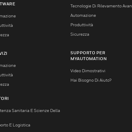
TWARE
Tecnologie Di Rilevamento Ava
Automazione
mazione
Produttività
ttività
Sicurezza
rezza
SUPPORTO PER
VIZI
MYAUTOMATION
mazione
Video Dimostrativi
ttività
Hai Bisogno Di Aiuto?
rezza
TORI
tenza Sanitaria E Scienze Della
orto E Logistica