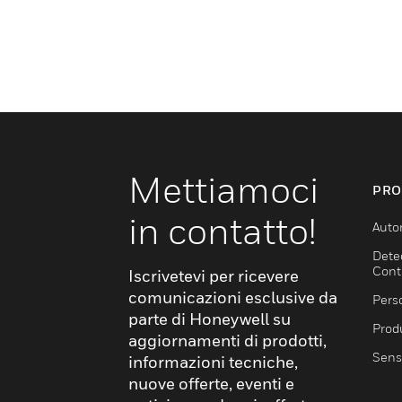
Mettiamoci
PRO
in contatto!
Auto
Dete
Cont
Iscrivetevi per ricevere
comunicazioni esclusive da
Pers
parte di Honeywell su
Produ
aggiornamenti di prodotti,
Sens
informazioni tecniche,
nuove offerte, eventi e