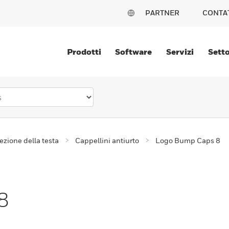
PARTNER
CONTA
Prodotti
Software
Servizi
Setto
ezione della testa
Cappellini antiurto
Logo Bump Caps 8
8