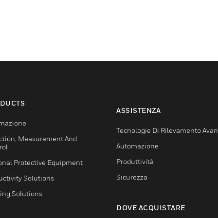
DUCTS
ASSISTENZA
mazione
Tecnologie Di Rilevamento Ava
ction, Measurement And
Automazione
rol
Produttività
onal Protective Equipment
Sicurezza
ctivity Solutions
ing Solutions
DOVE ACQUISTARE