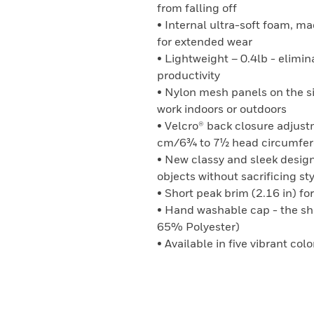
from falling off
• Internal ultra-soft foam, m
for extended wear
• Lightweight – 0.4lb - elimi
productivity
• Nylon mesh panels on the s
work indoors or outdoors
• Velcro® back closure adjust
cm/6¾ to 7½ head circumfer
• New classy and sleek design
objects without sacrificing st
• Short peak brim (2.16 in) for
• Hand washable cap - the sh
65% Polyester)
• Available in five vibrant col