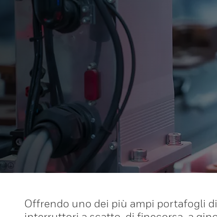
Offrendo uno dei più ampi portafogli di 
interruttori a scatto, di finecorsa, a gin