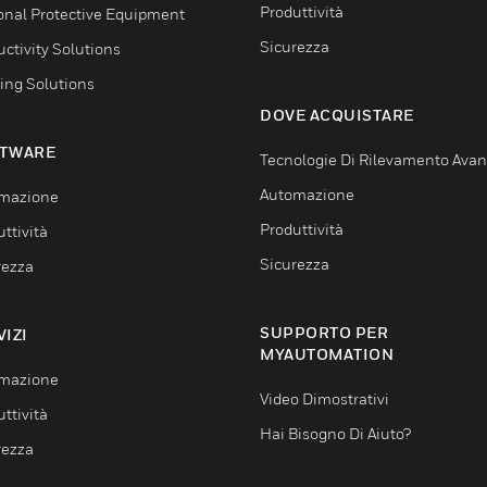
Produttività
onal Protective Equipment
Sicurezza
ctivity Solutions
ing Solutions
DOVE ACQUISTARE
TWARE
Tecnologie Di Rilevamento Ava
Automazione
mazione
Produttività
ttività
Sicurezza
rezza
SUPPORTO PER
VIZI
MYAUTOMATION
mazione
Video Dimostrativi
ttività
Hai Bisogno Di Aiuto?
rezza