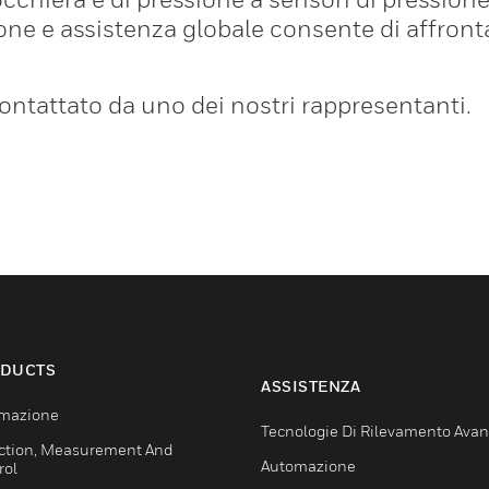
ne e assistenza globale consente di affronta
ontattato da uno dei nostri rappresentanti.
DUCTS
ASSISTENZA
mazione
Tecnologie Di Rilevamento Ava
ction, Measurement And
Automazione
rol