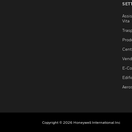
SET
Assis
Vita
Trasp
Prod
Centr
Vendi
E-C
Edifi
Aero
Copyright © 2026 Honeywell International Inc