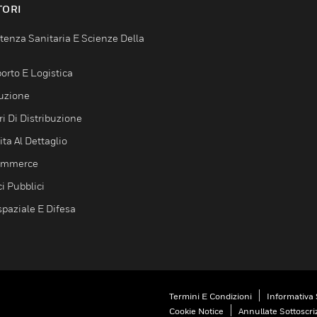
TORI
tenza Sanitaria E Scienze Della
orto E Logistica
uzione
i Di Distribuzione
ta Al Dettaglio
ommerce
ci Pubblici
spaziale E Difesa
Termini E Condizioni
Informativa 
Cookie Notice
Annullate Sottoscri