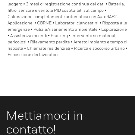
leggero • 3 mesi di registrazione continua dei dati • Batteria,
filtro, sensore e ventola PID sostituibili sul campo •
Calibrazione completamente automatica con AutoRAE2
Applicazione: • CBRNE • Laboratori clandestini • Risposta alle
emergenze • Pulizia/risanamento ambientale • Esplorazione
• Assistenza incendi • Fracking • Intervento su materiali
pericolosi • Rilevamento perdite • Arresto impianto e tempo di
risposta • Chiamate residenziali • Ricerca e soccorso urbano •
Esposizione dei lavoratori
Mettiamoci in
contatto!