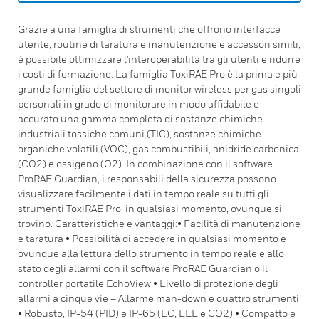
Grazie a una famiglia di strumenti che offrono interfacce
utente, routine di taratura e manutenzione e accessori simili,
è possibile ottimizzare l'interoperabilità tra gli utenti e ridurre
i costi di formazione. La famiglia ToxiRAE Pro è la prima e più
grande famiglia del settore di monitor wireless per gas singoli
personali in grado di monitorare in modo affidabile e
accurato una gamma completa di sostanze chimiche
industriali tossiche comuni (TIC), sostanze chimiche
organiche volatili (VOC), gas combustibili, anidride carbonica
(CO2) e ossigeno (O2). In combinazione con il software
ProRAE Guardian, i responsabili della sicurezza possono
visualizzare facilmente i dati in tempo reale su tutti gli
strumenti ToxiRAE Pro, in qualsiasi momento, ovunque si
trovino. Caratteristiche e vantaggi:• Facilità di manutenzione
e taratura • Possibilità di accedere in qualsiasi momento e
ovunque alla lettura dello strumento in tempo reale e allo
stato degli allarmi con il software ProRAE Guardian o il
controller portatile EchoView • Livello di protezione degli
allarmi a cinque vie – Allarme man-down e quattro strumenti
• Robusto, IP-54 (PID) e IP-65 (EC, LEL e CO2) • Compatto e