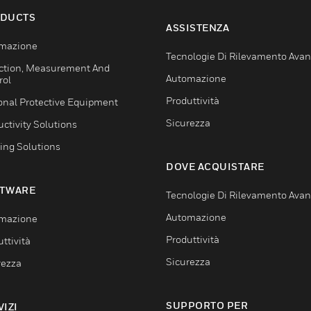
DUCTS
ASSISTENZA
mazione
Tecnologie Di Rilevamento Ava
ction, Measurement And
Automazione
rol
Produttività
onal Protective Equipment
Sicurezza
ctivity Solutions
ing Solutions
DOVE ACQUISTARE
TWARE
Tecnologie Di Rilevamento Ava
Automazione
mazione
Produttività
ttività
Sicurezza
rezza
SUPPORTO PER
VIZI