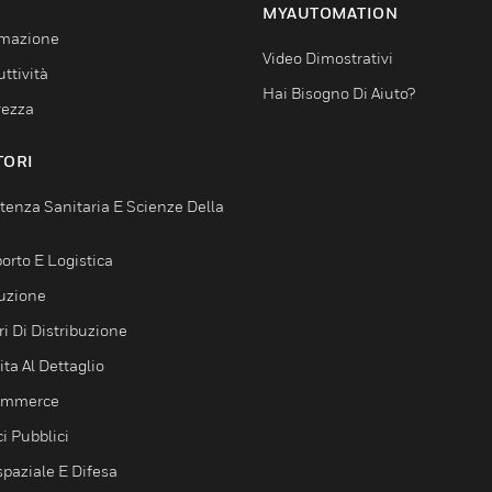
MYAUTOMATION
mazione
Video Dimostrativi
ttività
Hai Bisogno Di Aiuto?
rezza
TORI
tenza Sanitaria E Scienze Della
orto E Logistica
uzione
i Di Distribuzione
ta Al Dettaglio
ommerce
ci Pubblici
spaziale E Difesa