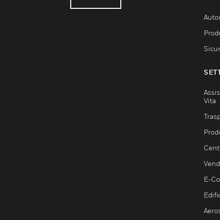
Auto
Produ
Sicu
SET
Assis
Vita
Trasp
Prod
Centr
Vendi
E-C
Edifi
Aero