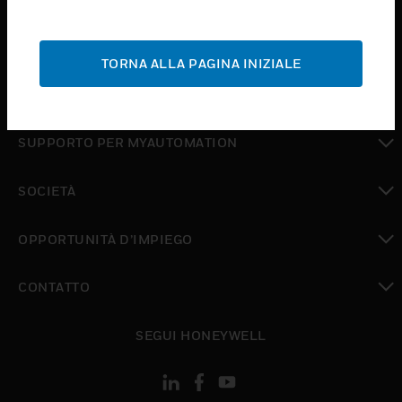
toggle view
ASSISTENZA
TORNA ALLA PAGINA INIZIALE
toggle view
DOVE ACQUISTARE
toggle view
SUPPORTO PER MYAUTOMATION
toggle view
SOCIETÀ
toggle view
OPPORTUNITÀ D’IMPIEGO
toggle view
CONTATTO
toggle view
SEGUI HONEYWELL