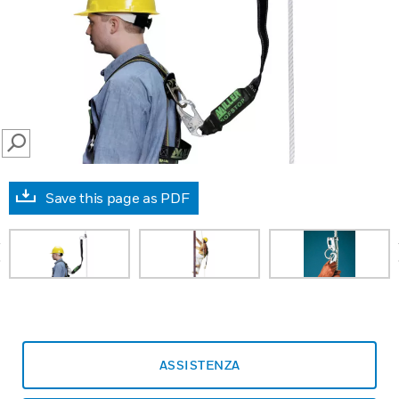
SEARCH
Save this page as PDF
prev
ASSISTENZA