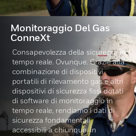
Monitoraggio Del Gas
ConneXt
Consapevolezza della sicurezza in
tempo reale. Ovunque. Grazie alla
combinazione di dispositivi
portatili di rilevamento gas e altri
dispositivi di sicurezza fissi dotati
di software di monitoraggio in
tempo reale, rendiamo i dati di
sicurezza fondamentali
accessibili a chiunque, in