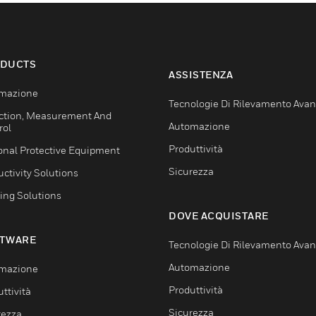
DUCTS
ASSISTENZA
mazione
Tecnologie Di Rilevamento Ava
ction, Measurement And
Automazione
rol
Produttività
onal Protective Equipment
Sicurezza
ctivity Solutions
ing Solutions
DOVE ACQUISTARE
TWARE
Tecnologie Di Rilevamento Ava
Automazione
mazione
Produttività
ttività
Sicurezza
rezza