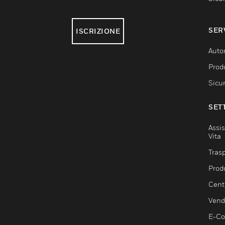
SER
ISCRIZIONE
Auto
Produ
Sicu
SET
Assis
Vita
Trasp
Prod
Centr
Vendi
E-C