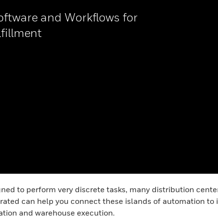
oftware and Workflows for
fillment
ned to perform very discrete tasks, many distribution cente
grated can help you connect these islands of automation to 
tization and warehouse execution.