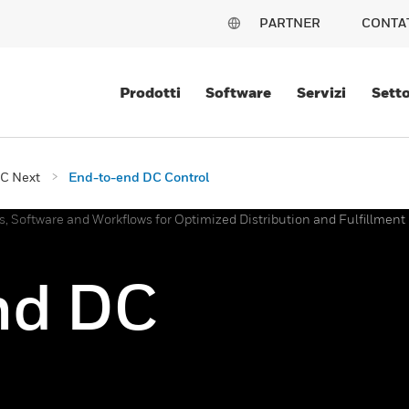
PARTNER
CONTA
Prodotti
Software
Servizi
Setto
C Next
End-to-end DC Control
nd DC