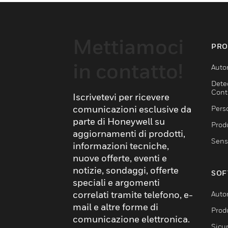
Mettiamoci
PRO
in contatto!
Auto
Dete
Cont
Iscrivetevi per ricevere
comunicazioni esclusive da
Pers
parte di Honeywell su
Produ
aggiornamenti di prodotti,
Sens
informazioni tecniche,
nuove offerte, eventi e
notizie, sondaggi, offerte
SOF
speciali e argomenti
correlati tramite telefono, e-
Auto
mail e altre forme di
Produ
comunicazione elettronica.
Sicu