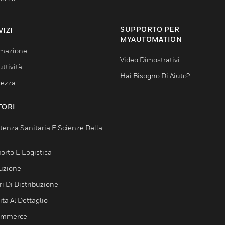
SUPPORTO PER
VIZI
MYAUTOMATION
mazione
Video Dimostrativi
ttività
Hai Bisogno Di Aiuto?
rezza
TORI
tenza Sanitaria E Scienze Della
orto E Logistica
uzione
i Di Distribuzione
ta Al Dettaglio
ommerce