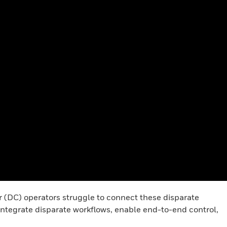
r (DC) operators struggle to connect these disparate
integrate disparate workflows, enable end-to-end control,