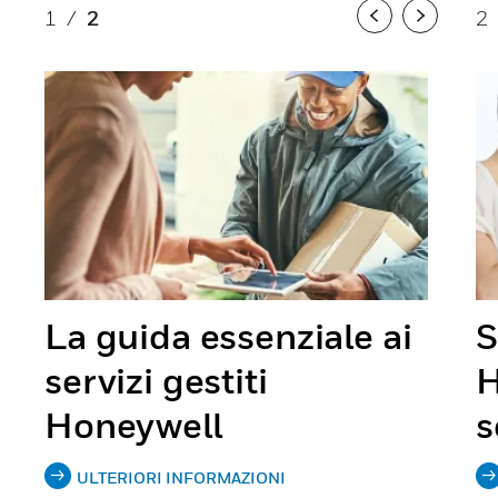
1
/
2
2
Previous
Next
La guida essenziale ai
S
servizi gestiti
H
Honeywell
s
ULTERIORI INFORMAZIONI