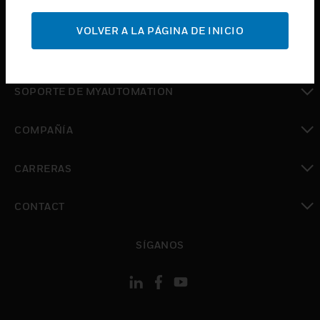
Cambiar vista
SOPORTE
VOLVER A LA PÁGINA DE INICIO
Cambiar vista
DÓNDE COMPRAR
Cambiar vista
SOPORTE DE MYAUTOMATION
Cambiar vista
COMPAÑÍA
Cambiar vista
CARRERAS
Cambiar vista
CONTACT
Cambiar vista
SÍGANOS