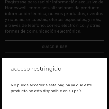
Regístrese para recibir información exclusiva de
Honeywell, como actualizaciones de producto,
información técnica, nuevos productos, eventos
y noticias, encuestas, ofertas especiales, y más,
a través de teléfono, correo electrónico, y otras
formas de comunicación electrónica.
SUSCRIBIRSE
PRODUCTOS
acceso restringido
Cambiar vista
SOFTWARE
Cambiar vista
No puede acceder a esta página ya que este
SERVICIOS
producto no está disponible en su país.
Cambiar vista
INDUSTRIAS