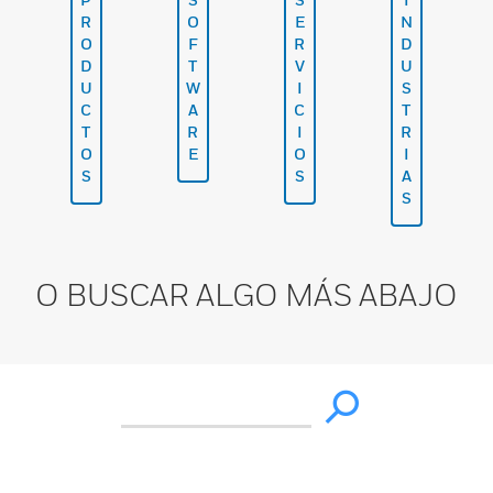
R
O
E
N
O
F
R
D
D
T
V
U
U
W
I
S
C
A
C
T
T
R
I
R
O
E
O
I
S
S
A
S
O BUSCAR ALGO MÁS ABAJO