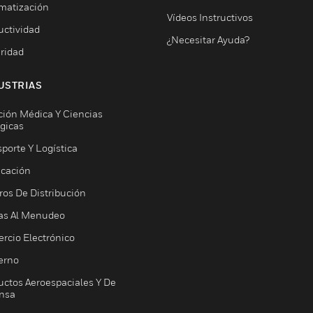
matización
Vídeos Instructivos
uctividad
¿Necesitar Ayuda?
ridad
USTRIAS
ción Médica Y Ciencias
ógicas
porte Y Logística
icación
ros De Distribución
as Al Menudeo
rcio Electrónico
erno
uctos Aeroespaciales Y De
nsa