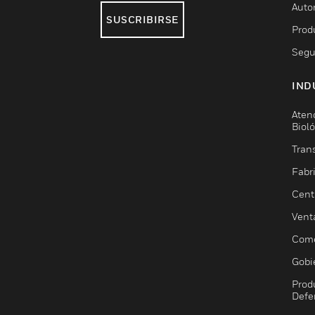
Auto
SUSCRIBIRSE
Prod
Segu
IND
Aten
Biol
Trans
Fabr
Cent
Vent
Come
Gobi
Prod
Defe