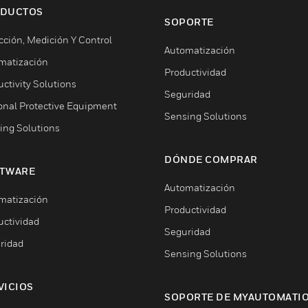
DUCTOS
SOPORTE
cción, Medición Y Control
Automatización
matización
Productividad
ctivity Solutions
Seguridad
onal Protective Equipment
Sensing Solutions
ing Solutions
DÓNDE COMPRAR
TWARE
Automatización
matización
Productividad
uctividad
Seguridad
ridad
Sensing Solutions
VICIOS
SOPORTE DE MYAUTOMATI