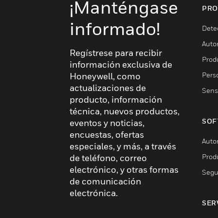
¡Manténgase
PRO
informado!
Dete
Auto
Regístrese para recibir
Produ
información exclusiva de
Pers
Honeywell, como
actualizaciones de
Sens
producto, información
técnica, nuevos productos,
SOF
eventos y noticias,
encuestas, ofertas
Auto
especiales, y más, a través
Prod
de teléfono, correo
electrónico, y otras formas
Segu
de comunicación
electrónica.
SER