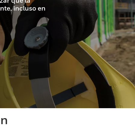
zar que la
nte, incluso en
ón