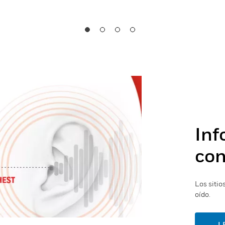
Inf
con
Los sitio
oído.
L