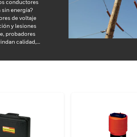
los conductores
 sin energía?
ores de voltaje
ión y lesiones
je, probadores
rindan calidad,
peran a la
je de Honeywell
léctricos antes