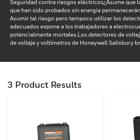
Seguridad contra riesgos eléctricos¿Asume que 
que han sido probados sin energía permanecerán
Asumir tal riesgo pero tampoco utilizar los detect
adecuados expone a los trabajadores a electrocuc
potencialmente mortales.Los detectores de volta
de voltaje y voltímetros de Honeywell Salisbury b
solidez y alta resistencia al mismo tiempo que su
industria. requisitos.Elija los detectores de volta
Salisbury y asegúrese de que no existan riesgos e
de realizar el trabajo.
3
Product Results