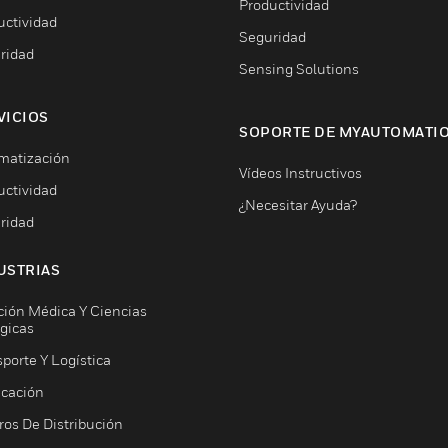
Productividad
uctividad
Seguridad
ridad
Sensing Solutions
VICIOS
SOPORTE DE MYAUTOMATI
matización
Vídeos Instructivos
uctividad
¿Necesitar Ayuda?
ridad
USTRIAS
ción Médica Y Ciencias
ógicas
porte Y Logística
icación
ros De Distribución