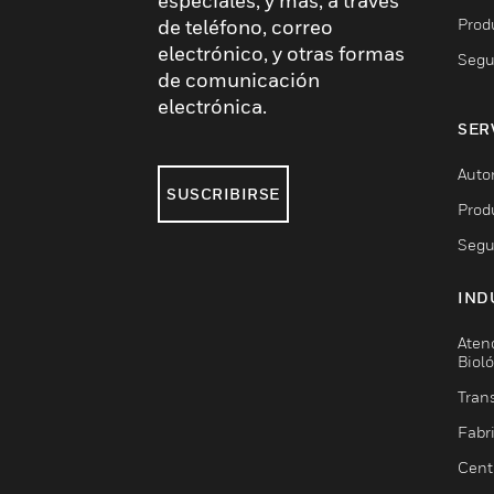
especiales, y más, a través
Prod
de teléfono, correo
electrónico, y otras formas
Segu
de comunicación
electrónica.
SER
Auto
SUSCRIBIRSE
Prod
Segu
IND
Aten
Biol
Trans
Fabr
Cent