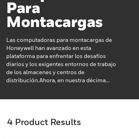
Para
Montacargas
Las computadoras para montacargas de
Honeywell han avanzado en esta
plataforma para enfrentar los desafíos
diarios y los exigentes entornos de trabajo
de los almacenes y centros de
distribución.Ahora, en nuestra décima
generación de computadoras para
montacargas, la familia Thor™ refleja
nuestra amplio conocimiento y nivel de
compromiso para satisfacer las
4
Product Results
necesidades de las operaciones de la
cadena de suministro de todos los
tamaños.