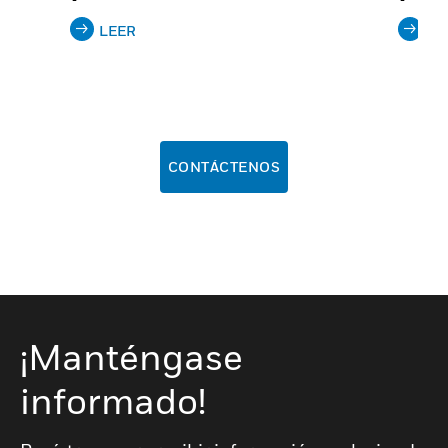
LEER
LE
CONTÁCTENOS
¡Manténgase
informado!