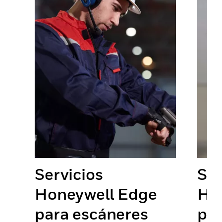
Servicios
Ser
Honeywell Edge
Ho
para escáneres
par