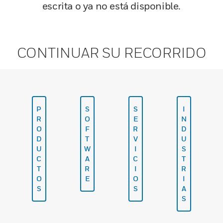
escrita o ya no está disponible.
CONTINUAR SU RECORRIDO
P
S
S
I
R
O
E
N
O
F
R
D
D
T
V
U
U
W
I
S
C
A
C
T
T
R
I
R
O
E
O
I
S
S
A
S