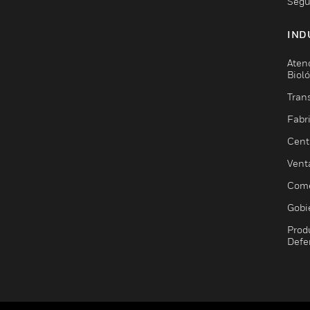
Segu
IND
Aten
Biol
Trans
Fabr
Cent
Vent
Come
Gobi
Prod
Defe