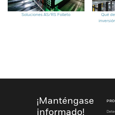
Soluciones AS/RS Folleto
Qué de
inversió
¡Manténgase
PRO
informado!
Dete