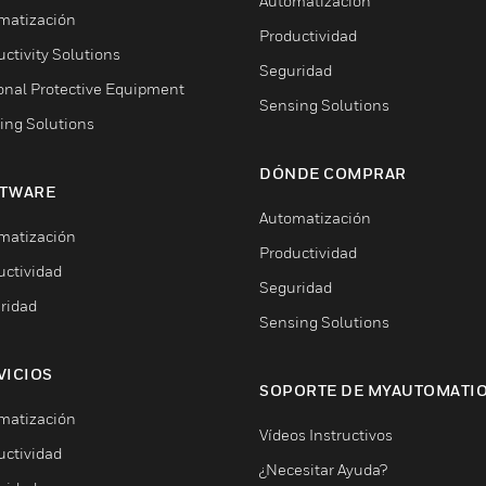
Automatización
matización
Productividad
ctivity Solutions
Seguridad
onal Protective Equipment
Sensing Solutions
ing Solutions
DÓNDE COMPRAR
TWARE
Automatización
matización
Productividad
uctividad
Seguridad
ridad
Sensing Solutions
VICIOS
SOPORTE DE MYAUTOMATI
matización
Vídeos Instructivos
uctividad
¿Necesitar Ayuda?