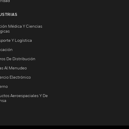
ridad
USTRIAS
ción Médica Y Ciencias
ógicas
porte Y Logística
icación
ros De Distribución
as Al Menudeo
rcio Electrónico
erno
uctos Aeroespaciales Y De
nsa