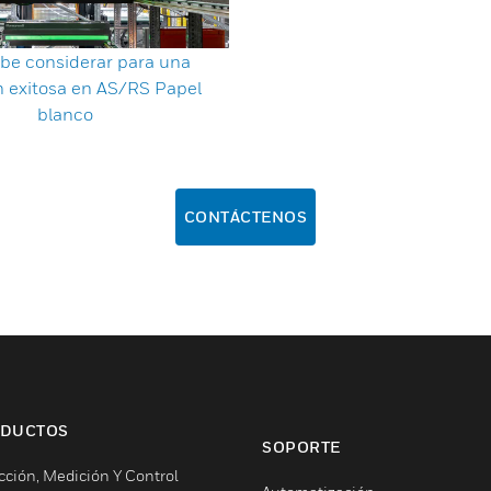
be considerar para una
n exitosa en AS/RS Papel
blanco
CONTÁCTENOS
DUCTOS
SOPORTE
cción, Medición Y Control