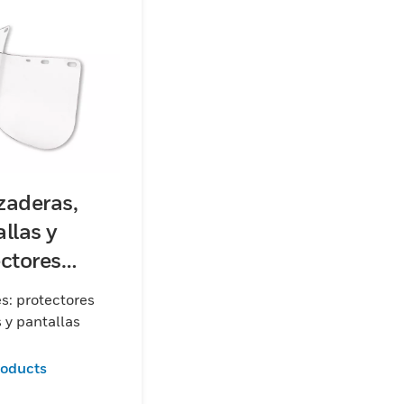
zaderas,
llas y
ctores
les
s: protectores
s y pantallas
roducts