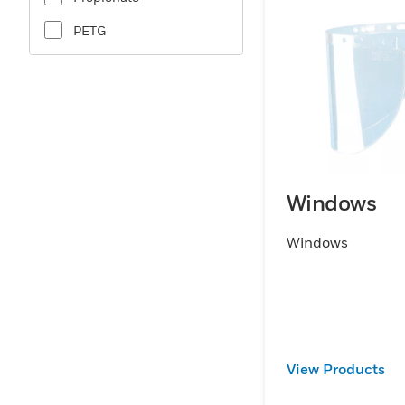
cumplan con los más altos estándares de rendim
PETG
amplia selección de visores de protección facial,
ofrece soluciones adaptadas a necesidades espec
producto está diseñado para ofrecer una protecci
clara, reduciendo el riesgo de lesiones y mejoran
general. Confíe en Honeywell para ofrecer el más 
protección y confiabilidad en sus soluciones de 
facial.
Windows
Windows
View Products