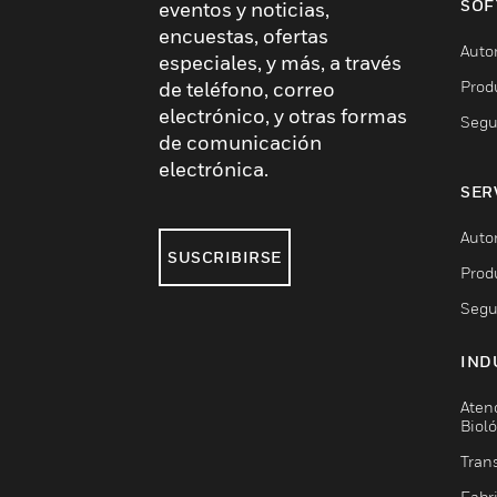
SOF
eventos y noticias,
encuestas, ofertas
Auto
especiales, y más, a través
Prod
de teléfono, correo
electrónico, y otras formas
Segu
de comunicación
electrónica.
SER
Auto
SUSCRIBIRSE
Prod
Segu
IND
Aten
Biol
Trans
Fabr