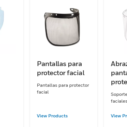
iento. Con una
 Honeywell
íficas. Cada
ón sólida y
do la seguridad
alto nivel de
protección
Pantallas para
Abra
protector facial
panta
prote
Pantallas para protector
facia
facial
Soporte
faciale
View Products
View P