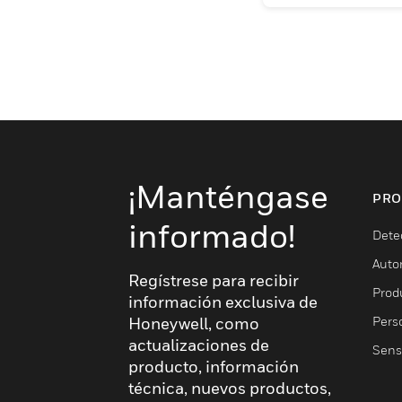
¡Manténgase
PRO
informado!
Dete
Auto
Regístrese para recibir
Produ
información exclusiva de
Pers
Honeywell, como
actualizaciones de
Sens
producto, información
técnica, nuevos productos,