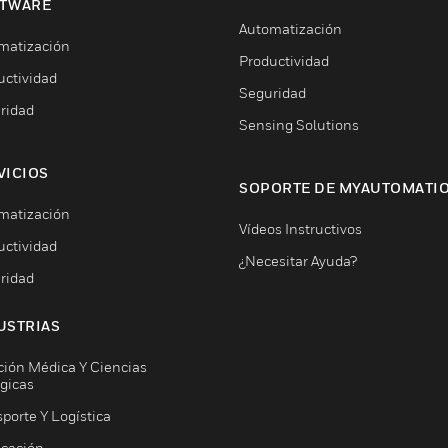
TWARE
Automatización
matización
Productividad
uctividad
Seguridad
ridad
Sensing Solutions
VICIOS
SOPORTE DE MYAUTOMATI
matización
Vídeos Instructivos
uctividad
¿Necesitar Ayuda?
ridad
USTRIAS
ción Médica Y Ciencias
ógicas
porte Y Logística
icación