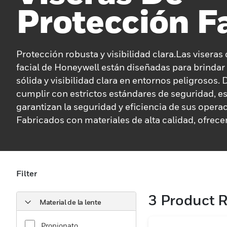
Protección F
Protección robusta y visibilidad clara.Las viseras
facial de Honeywell están diseñadas para brindar
sólida y visibilidad clara en entornos peligrosos.
cumplir con estrictos estándares de seguridad, es
garantizan la seguridad y eficiencia de sus opera
Fabricados con materiales de alta calidad, ofrec
durabilidad duradera y un rendimiento confiable, 
condiciones más difíciles. Ideales para entornos i
laboratorios y otros entornos donde la protección 
fundamental, las viseras de protección facial de
Filter
fáciles de colocar y usar, lo que minimiza las mol
3
Product R
la eficiencia operativa. El compromiso de Honeyw
Material de la lente
seguridad y la innovación es evidente en el diseñ
las pruebas rigurosas de estos productos, lo que 
Propionato