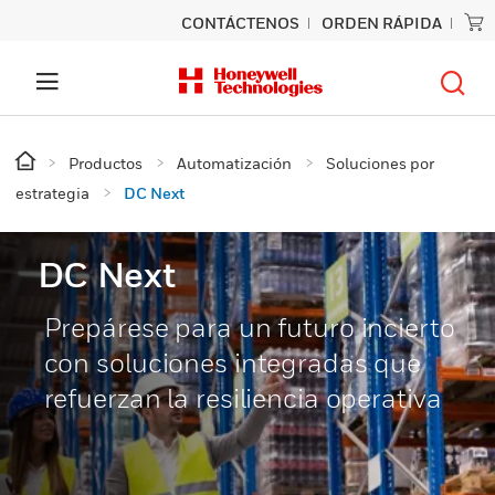
CONTÁCTENOS
ORDEN RÁPIDA
Productos
Automatización
Soluciones por
estrategia
DC Next
DC Next
Prepárese para un futuro incierto
con soluciones integradas que
refuerzan la resiliencia operativa