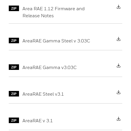
Area RAE 1.12 Firmware and
Release Notes
Do
AreaRAE Gamma Steel v 3.03C
Do
AreaRAE Gamma v3.03C
Do
AreaRAE Steel v3.1
Do
AreaRAE v 3.1