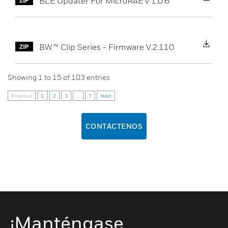
BLE Updater For MicroRAE v 1.0.6
Do
BW™ Clip Series - Firmware V.2.110
Showing
1
to
15
of
103
entries
Previous
1
2
3
...
7
Next
CONTÁCTENOS
¡Manténgase