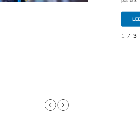
posible.
LE
1
/
3
Previous
Next