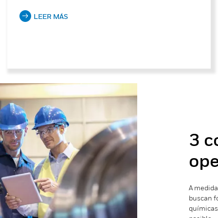
LEER MÁS
3 c
ope
A medida
buscan fo
químicas