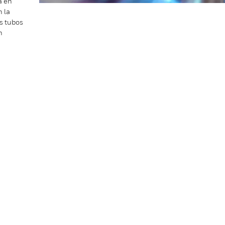
a en
n la
os tubos
n