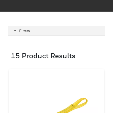
trabajadores a altos riesgos de incendio,
explosión, pérdida del conocimiento,
asfixia o caídas.Los productos de rescate y
descenso de Honeywell ofrecen a los
empleados de todas las industrias
Filters
protección, comodidad y libertad de
movimiento. Explore nuestra gama de
productos de seguridad para espacios
15
Product Results
confinados, herramientas, sistemas de
rescate espacial, dispositivos de descenso
y descensores por cuerda diseñados para
afrontar cualquier peligro.