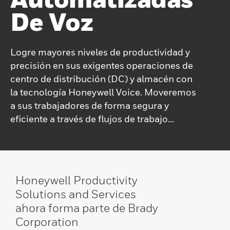
De Voz
Logre mayores niveles de productividad y
precisión en sus exigentes operaciones de
centro de distribución (DC) y almacén con
la tecnología Honeywell Voice. Moveremos
a sus trabajadores de forma segura y
eficiente a través de flujos de trabajo
guiados por voz, facilitando sus trabajos y
ayudándole a usted a administrar un
negocio mejor y más inteligente. La
tecnología Honeywell Voice puede dirigir a
Honeywell Productivity
sus asociados (trabajando con manos y
Solutions and Services
ojos libres) a través de sus flujos de trabajo
ahora forma parte de Brady
móviles para minimizar los pasos y
Corporation
maximizar la eficiencia.